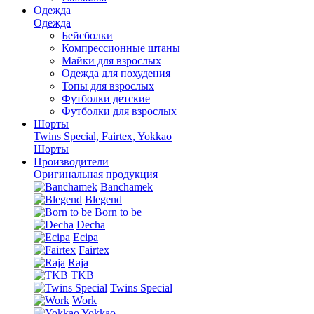
Одежда
Одежда
Бейсболки
Компрессионные штаны
Майки для взрослых
Одежда для похудения
Топы для взрослых
Футболки детские
Футболки для взрослых
Шорты
Twins Special, Fairtex, Yokkao
Шорты
Производители
Оригинальная продукция
Banchamek
Blegend
Born to be
Decha
Ecipa
Fairtex
Raja
TKB
Twins Special
Work
Yokkao