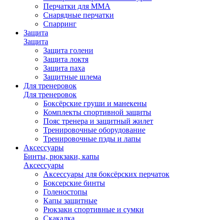
Перчатки для ММА
Снарядные перчатки
Спарринг
Защита
Защита
Защита голени
Защита локтя
Защита паха
Защитные шлема
Для тренеровок
Для тренеровок
Боксёрские груши и манекены
Комплекты спортивной защиты
Пояс тренера и защитный жилет
Тренировочные оборудование
Тренировочные пэды и лапы
Аксессуары
Бинты, рюкзаки, капы
Аксессуары
Аксессуары для боксёрских перчаток
Боксерские бинты
Голеностопы
Капы защитные
Рюкзаки спортивные и сумки
Скакалка