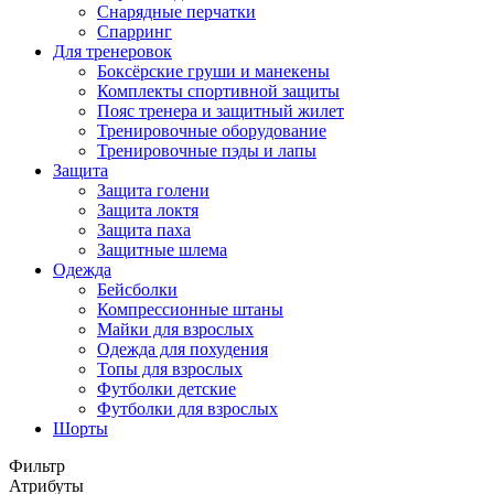
Снарядные перчатки
Спарринг
Для тренеровок
Боксёрские груши и манекены
Комплекты спортивной защиты
Пояс тренера и защитный жилет
Тренировочные оборудование
Тренировочные пэды и лапы
Защита
Защита голени
Защита локтя
Защита паха
Защитные шлема
Одежда
Бейсболки
Компрессионные штаны
Майки для взрослых
Одежда для похудения
Топы для взрослых
Футболки детские
Футболки для взрослых
Шорты
Фильтр
Атрибуты