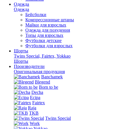
Одежда
Одежда
Бейсболки
Компрессионные штаны
Майки для взрослых
Одежда для похудения
Топы для взрослых
Футболки детские
Футболки для взрослых
Шорты
Twins Special, Fairtex, Yokkao
Шорты
Производители
Оригинальная продукция
Banchamek
Blegend
Born to be
Decha
Ecipa
Fairtex
Raja
TKB
Twins Special
Work
Yokkao