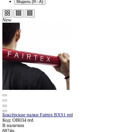
Модель (Я - А)
New
Боксёрские палки Fairtex BXS1 red
Код: OB034 red
В наличии
8874р.