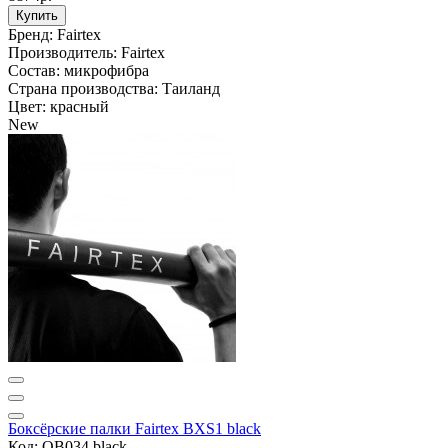
Купить
Бренд:
Fairtex
Производитель:
Fairtex
Состав:
микрофибра
Страна производства:
Таиланд
Цвет:
красный
New
Боксёрские палки Fairtex BXS1 black
Код: OB034 black