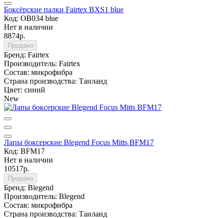
Боксёрские палки Fairtex BXS1 blue
Код: OB034 blue
Нет в наличии
8874р.
Продано
Бренд:
Fairtex
Производитель:
Fairtex
Состав:
микрофибра
Страна производства:
Таиланд
Цвет:
синий
New
Лапы боксерские Blegend Focus Mitts BFM17
Код: BFM17
Нет в наличии
10517р.
Продано
Бренд:
Blegend
Производитель:
Blegend
Состав:
микрофибра
Страна производства:
Таиланд