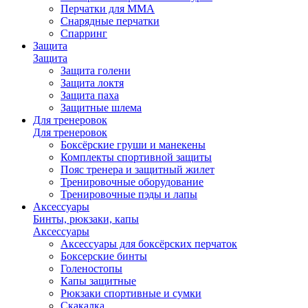
Перчатки для ММА
Снарядные перчатки
Спарринг
Защита
Защита
Защита голени
Защита локтя
Защита паха
Защитные шлема
Для тренеровок
Для тренеровок
Боксёрские груши и манекены
Комплекты спортивной защиты
Пояс тренера и защитный жилет
Тренировочные оборудование
Тренировочные пэды и лапы
Аксессуары
Бинты, рюкзаки, капы
Аксессуары
Аксессуары для боксёрских перчаток
Боксерские бинты
Голеностопы
Капы защитные
Рюкзаки спортивные и сумки
Скакалка