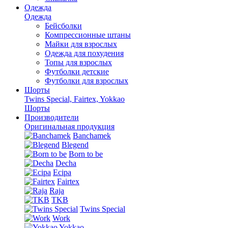
Одежда
Одежда
Бейсболки
Компрессионные штаны
Майки для взрослых
Одежда для похудения
Топы для взрослых
Футболки детские
Футболки для взрослых
Шорты
Twins Special, Fairtex, Yokkao
Шорты
Производители
Оригинальная продукция
Banchamek
Blegend
Born to be
Decha
Ecipa
Fairtex
Raja
TKB
Twins Special
Work
Yokkao