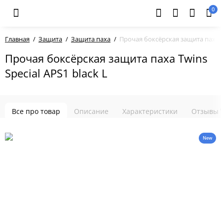
0
Главная
Защита
Защита паха
Прочая боксёрская защита паха Tw
Прочая боксёрская защита паха Twins
Special APS1 black L
Все про товар
Описание
Характеристики
Отзывы
New