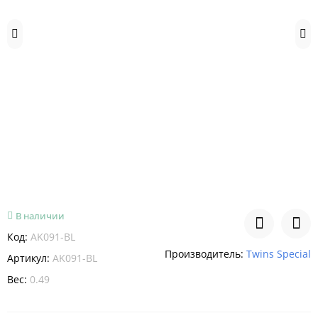
В наличии
Код:
AK091-BL
Производитель:
Twins Special
Артикул:
AK091-BL
Вес:
0.49