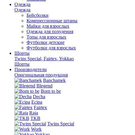
Одежда
Одежда
Бейсболки
Компрессионные штаны
Майки для взрослых
Одежда для похудения
Топы для взрослых
Футболки детские
Футболки для взрослых
Шорты
Twins Special, Fairtex, Yokkao
Шорты
Производители
Оригинальная продукция
Banchamek
Blegend
Born to be
Decha
Ecipa
Fairtex
Raja
TKB
Twins Special
Work
Yokkao