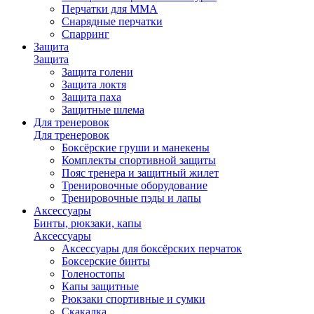
Перчатки для ММА
Снарядные перчатки
Спарринг
Защита
Защита
Защита голени
Защита локтя
Защита паха
Защитные шлема
Для тренеровок
Для тренеровок
Боксёрские груши и манекены
Комплекты спортивной защиты
Пояс тренера и защитный жилет
Тренировочные оборудование
Тренировочные пэды и лапы
Аксессуары
Бинты, рюкзаки, капы
Аксессуары
Аксессуары для боксёрских перчаток
Боксерские бинты
Голеностопы
Капы защитные
Рюкзаки спортивные и сумки
Скакалка