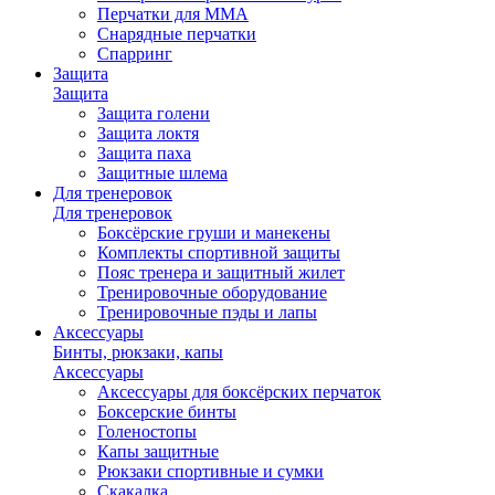
Перчатки для ММА
Снарядные перчатки
Спарринг
Защита
Защита
Защита голени
Защита локтя
Защита паха
Защитные шлема
Для тренеровок
Для тренеровок
Боксёрские груши и манекены
Комплекты спортивной защиты
Пояс тренера и защитный жилет
Тренировочные оборудование
Тренировочные пэды и лапы
Аксессуары
Бинты, рюкзаки, капы
Аксессуары
Аксессуары для боксёрских перчаток
Боксерские бинты
Голеностопы
Капы защитные
Рюкзаки спортивные и сумки
Скакалка