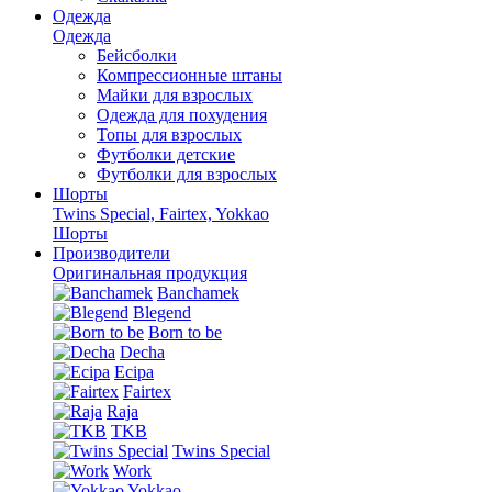
Одежда
Одежда
Бейсболки
Компрессионные штаны
Майки для взрослых
Одежда для похудения
Топы для взрослых
Футболки детские
Футболки для взрослых
Шорты
Twins Special, Fairtex, Yokkao
Шорты
Производители
Оригинальная продукция
Banchamek
Blegend
Born to be
Decha
Ecipa
Fairtex
Raja
TKB
Twins Special
Work
Yokkao