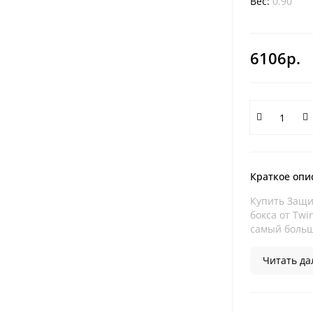
Вес:
0.90
6106р.
Краткое опи
Купить Защит
бокса от Twi
самый большо
Читать дал