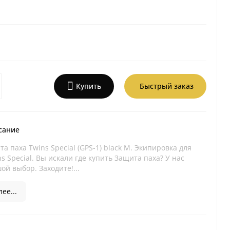
Купить
Быстрый заказ
сание
а паха Twins Special (GPS-1) black M. Экипировка для
ns Special. Вы искали где купить Защита паха? У нас
й выбор. Заходите!...
ее...