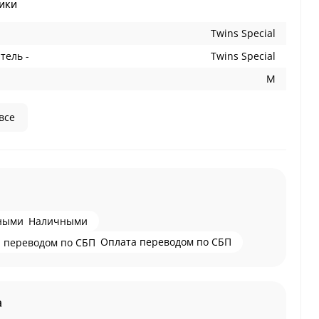
ики
Twins Special
тель -
Twins Special
M
все
Наличными
Оплата переводом по СБП
а