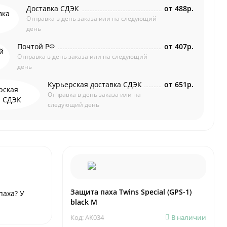
Доставка СДЭК
от
488р.
Отправка в день заказа или на следующий
день
Почтой РФ
от
407р.
Отправка в день заказа или на следующий
день
Курьерская доставка СДЭК
от
651р.
Отправка в день заказа или на
следующий день
Защита паха Twins Special (GPS-1)
паха? У
black M
Код: AK034
В наличии