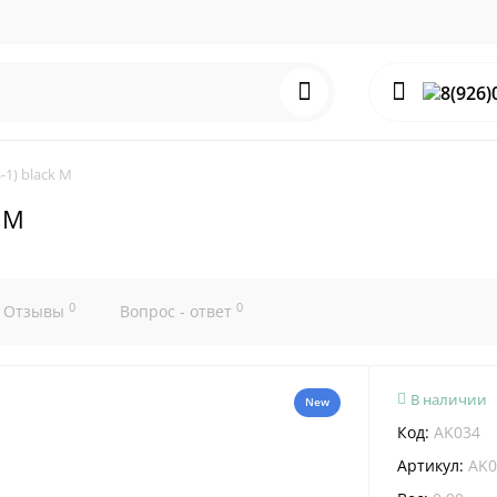
-1) black M
k M
0
0
Отзывы
Вопрос - ответ
В наличии
New
Код:
AK034
Артикул:
AK0