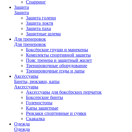
Спарринг
Защита
Защита
Защита голени
Защита локтя
Защита паха
Защитные шлема
Для тренеровок
Для тренеровок
Боксёрские груши и манекены
Комплекты спортивной защиты
Пояс тренера и защитный жилет
Тренировочные оборудование
Тренировочные пэды и лапы
Аксессуары
Бинты, рюкзаки, капы
Аксессуары
Аксессуары для боксёрских перчаток
Боксерские бинты
Голеностопы
Капы защитные
Рюкзаки спортивные и сумки
Скакалка
Одежда
Одежда