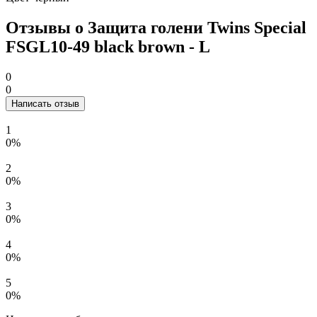
Отзывы о Защита голени Twins Special
FSGL10-49 black brown - L
0
0
Написать отзыв
1
0%
2
0%
3
0%
4
0%
5
0%