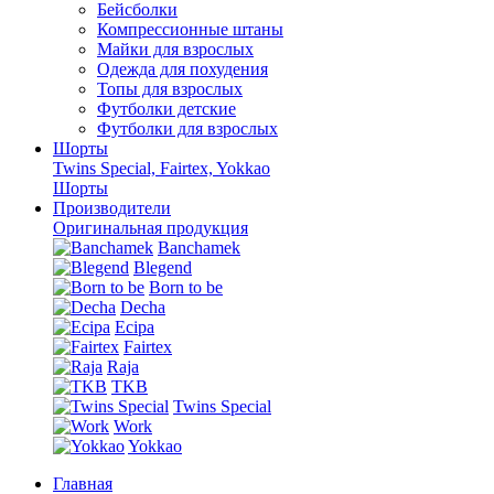
Бейсболки
Компрессионные штаны
Майки для взрослых
Одежда для похудения
Топы для взрослых
Футболки детские
Футболки для взрослых
Шорты
Twins Special, Fairtex, Yokkao
Шорты
Производители
Оригинальная продукция
Banchamek
Blegend
Born to be
Decha
Ecipa
Fairtex
Raja
TKB
Twins Special
Work
Yokkao
Главная