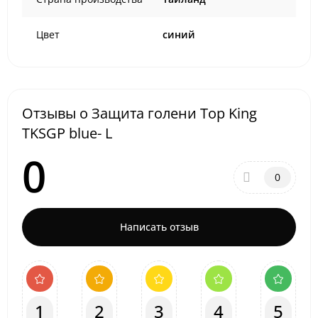
Цвет
синий
Отзывы о Защита голени Top King
TKSGP blue- L
0
0
Написать отзыв
1
2
3
4
5