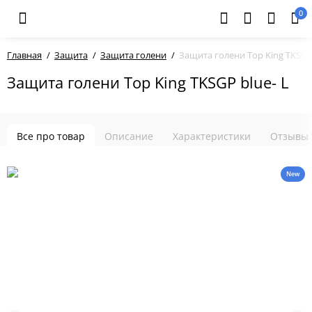
0
Главная
Защита
Защита голени
Защита голени Top King TKSGP 
Защита голени Top King TKSGP blue- L
Все про товар
Описание
Характеристики
Отзывы
New