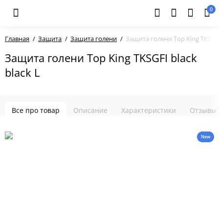
0
Главная
Защита
Защита голени
Защита голени Top King TKSGFI 
Защита голени Top King TKSGFI black
black L
Все про товар
Описание
Характеристики
Отзывы
New