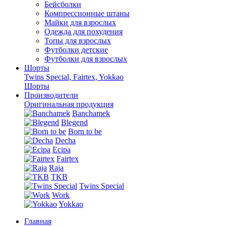
Бейсболки
Компрессионные штаны
Майки для взрослых
Одежда для похудения
Топы для взрослых
Футболки детские
Футболки для взрослых
Шорты
Twins Special, Fairtex, Yokkao
Шорты
Производители
Оригинальная продукция
Banchamek
Blegend
Born to be
Decha
Ecipa
Fairtex
Raja
TKB
Twins Special
Work
Yokkao
Главная