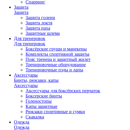
Спарринг
Защита
Защита
Защита голени
Защита локтя
Защита паха
Защитные шлема
Для тренеровок
Для тренеровок
Боксёрские груши и манекены
Комплекты спортивной защиты
Пояс тренера и защитный жилет
Тренировочные оборудование
Тренировочные пэды и лапы
Аксессуары
Бинты, рюкзаки, капы
Аксессуары
Аксессуары для боксёрских перчаток
Боксерские бинты
Голеностопы
Капы защитные
Рюкзаки спортивные и сумки
Скакалка
Одежда
Одежда