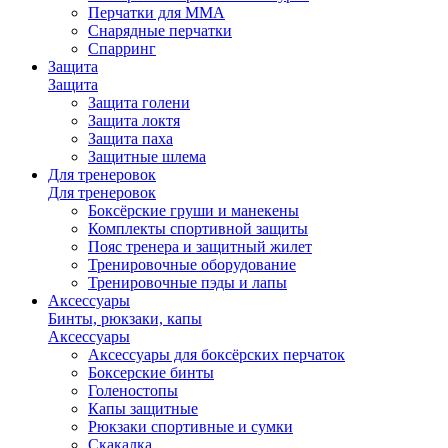
Перчатки для ММА
Снарядные перчатки
Спарринг
Защита
Защита
Защита голени
Защита локтя
Защита паха
Защитные шлема
Для тренеровок
Для тренеровок
Боксёрские груши и манекены
Комплекты спортивной защиты
Пояс тренера и защитный жилет
Тренировочные оборудование
Тренировочные пэды и лапы
Аксессуары
Бинты, рюкзаки, капы
Аксессуары
Аксессуары для боксёрских перчаток
Боксерские бинты
Голеностопы
Капы защитные
Рюкзаки спортивные и сумки
Скакалка