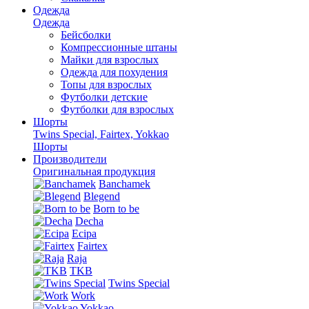
Одежда
Одежда
Бейсболки
Компрессионные штаны
Майки для взрослых
Одежда для похудения
Топы для взрослых
Футболки детские
Футболки для взрослых
Шорты
Twins Special, Fairtex, Yokkao
Шорты
Производители
Оригинальная продукция
Banchamek
Blegend
Born to be
Decha
Ecipa
Fairtex
Raja
TKB
Twins Special
Work
Yokkao