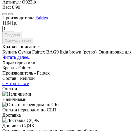
Артикул:
O023lb
Вес:
0.90
Производитель:
Fairtex
11641р.
Продано
Быстрый заказ
Краткое описание
Купить Сумка Fairtex BAG9 light brown (ретро). Экипировка дл
Читать далее...
Характеристики
Бренд -
Fairtex
Производитель -
Fairtex
Состав -
нейлон
Смотреть все
Оплата
Наличными
Оплата переводом по СБП
Доставка
Доставка СДЭК
Отправка в день заказа или на следующий день