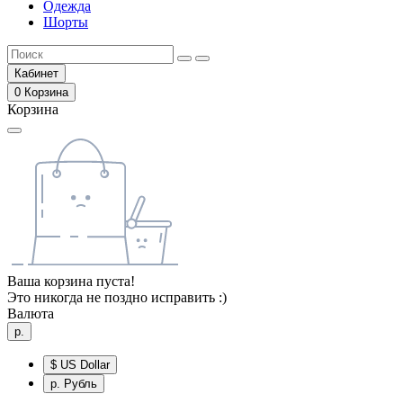
Одежда
Шорты
Кабинет
0
Корзина
Корзина
Ваша корзина пуста!
Это никогда не поздно исправить :)
Валюта
р.
$
US Dollar
р.
Рубль