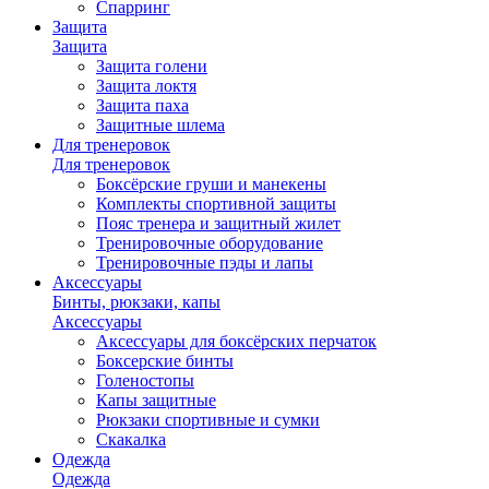
Спарринг
Защита
Защита
Защита голени
Защита локтя
Защита паха
Защитные шлема
Для тренеровок
Для тренеровок
Боксёрские груши и манекены
Комплекты спортивной защиты
Пояс тренера и защитный жилет
Тренировочные оборудование
Тренировочные пэды и лапы
Аксессуары
Бинты, рюкзаки, капы
Аксессуары
Аксессуары для боксёрских перчаток
Боксерские бинты
Голеностопы
Капы защитные
Рюкзаки спортивные и сумки
Скакалка
Одежда
Одежда