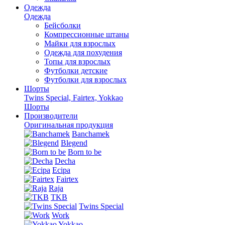
Одежда
Одежда
Бейсболки
Компрессионные штаны
Майки для взрослых
Одежда для похудения
Топы для взрослых
Футболки детские
Футболки для взрослых
Шорты
Twins Special, Fairtex, Yokkao
Шорты
Производители
Оригинальная продукция
Banchamek
Blegend
Born to be
Decha
Ecipa
Fairtex
Raja
TKB
Twins Special
Work
Yokkao