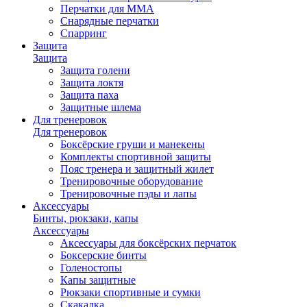
Перчатки для ММА
Снарядные перчатки
Спарринг
Защита
Защита
Защита голени
Защита локтя
Защита паха
Защитные шлема
Для тренеровок
Для тренеровок
Боксёрские груши и манекены
Комплекты спортивной защиты
Пояс тренера и защитный жилет
Тренировочные оборудование
Тренировочные пэды и лапы
Аксессуары
Бинты, рюкзаки, капы
Аксессуары
Аксессуары для боксёрских перчаток
Боксерские бинты
Голеностопы
Капы защитные
Рюкзаки спортивные и сумки
Скакалка