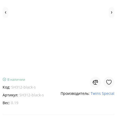
В наличии
Код:
SH312-black-s
Производитель:
Twins Special
Артикул:
SH312-black-s
Вес:
0.19