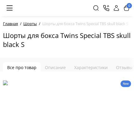
0
Главная
Шорты
Шорты для бокса Twins Special TBS skull black S
Шорты для бокса Twins Special TBS skull
black S
Все про товар
Описание
Характеристики
Отзывы
New