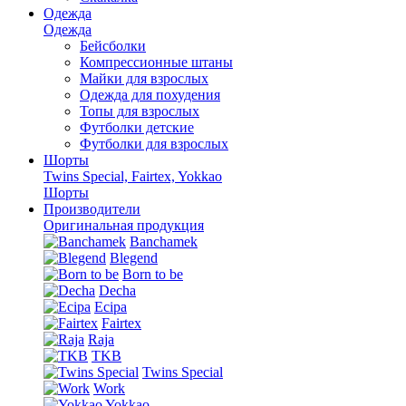
Одежда
Одежда
Бейсболки
Компрессионные штаны
Майки для взрослых
Одежда для похудения
Топы для взрослых
Футболки детские
Футболки для взрослых
Шорты
Twins Special, Fairtex, Yokkao
Шорты
Производители
Оригинальная продукция
Banchamek
Blegend
Born to be
Decha
Ecipa
Fairtex
Raja
TKB
Twins Special
Work
Yokkao