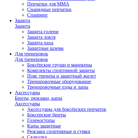
Перчатки для ММА
Снарядные перчатки
Спарринг
Защита
Защита
Защита голени
Защита локтя
Защита паха
Защитные шлема
Для тренеровок
Для тренеровок
Боксёрские груши и манекены
Комплекты спортивной защиты
Пояс тренера и защитный жилет
Тренировочные оборудование
Тренировочные пэды и лапы
Аксессуары
Бинты, рюкзаки, капы
Аксессуары
Аксессуары для боксёрских перчаток
Боксерские бинты
Голеностопы
Капы защитные
Рюкзаки спортивные и сумки
Скакалка