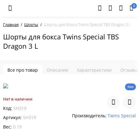
0
Главная
Шорты
Шорты для бокса Twins Special TBS Dragon 3 L
Шорты для бокса Twins Special TBS
Dragon 3 L
Все про товар
Описание
Характеристики
Отзывы
New
Нет в наличии
Код:
SH319
Производитель:
Twins Special
Артикул:
SH319
Вес:
0.19