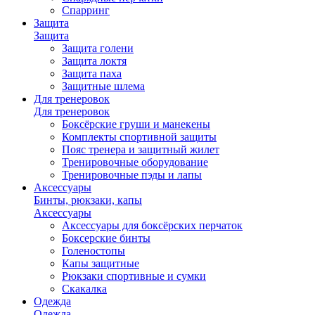
Спарринг
Защита
Защита
Защита голени
Защита локтя
Защита паха
Защитные шлема
Для тренеровок
Для тренеровок
Боксёрские груши и манекены
Комплекты спортивной защиты
Пояс тренера и защитный жилет
Тренировочные оборудование
Тренировочные пэды и лапы
Аксессуары
Бинты, рюкзаки, капы
Аксессуары
Аксессуары для боксёрских перчаток
Боксерские бинты
Голеностопы
Капы защитные
Рюкзаки спортивные и сумки
Скакалка
Одежда
Одежда