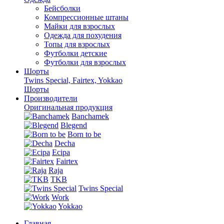
Бейсболки
Компрессионные штаны
Майки для взрослых
Одежда для похудения
Топы для взрослых
Футболки детские
Футболки для взрослых
Шорты
Twins Special, Fairtex, Yokkao
Шорты
Производители
Оригинальная продукция
Banchamek
Blegend
Born to be
Decha
Ecipa
Fairtex
Raja
TKB
Twins Special
Work
Yokkao
Главная