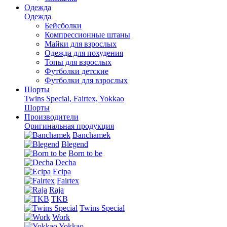
Одежда
Одежда
Бейсболки
Компрессионные штаны
Майки для взрослых
Одежда для похудения
Топы для взрослых
Футболки детские
Футболки для взрослых
Шорты
Twins Special, Fairtex, Yokkao
Шорты
Производители
Оригинальная продукция
Banchamek
Blegend
Born to be
Decha
Ecipa
Fairtex
Raja
TKB
Twins Special
Work
Yokkao