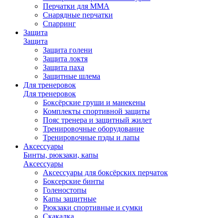
Перчатки для ММА
Снарядные перчатки
Спарринг
Защита
Защита
Защита голени
Защита локтя
Защита паха
Защитные шлема
Для тренеровок
Для тренеровок
Боксёрские груши и манекены
Комплекты спортивной защиты
Пояс тренера и защитный жилет
Тренировочные оборудование
Тренировочные пэды и лапы
Аксессуары
Бинты, рюкзаки, капы
Аксессуары
Аксессуары для боксёрских перчаток
Боксерские бинты
Голеностопы
Капы защитные
Рюкзаки спортивные и сумки
Скакалка