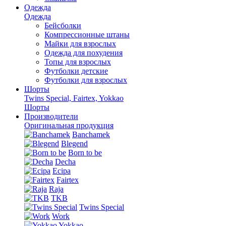
Одежда
Одежда
Бейсболки
Компрессионные штаны
Майки для взрослых
Одежда для похудения
Топы для взрослых
Футболки детские
Футболки для взрослых
Шорты
Twins Special, Fairtex, Yokkao
Шорты
Производители
Оригинальная продукция
Banchamek
Blegend
Born to be
Decha
Ecipa
Fairtex
Raja
TKB
Twins Special
Work
Yokkao