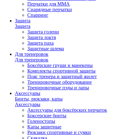
Перчатки для ММА
Снарядные перчатки
Спарринг
Защита
Защита
Защита голени
Защита локтя
Защита паха
Защитные шлема
Для тренеровок
Для тренеровок
Боксёрские груши и манекены
Комплекты спортивной защиты
Пояс тренера и защитный жилет
Тренировочные оборудование
Тренировочные пэды и лапы
Аксессуары
Бинты, рюкзаки, капы
Аксессуары
Аксессуары для боксёрских перчаток
Боксерские бинты
Голеностопы
Капы защитные
Рюкзаки спортивные и сумки
Скакалка