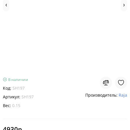
В наличии
Код:
SH197
Производитель:
Raja
Артикул:
SH197
Вес:
0.15
4930р.