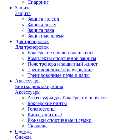
Спарринг
Защита
Защита
Защита голени
Защита локтя
Защита паха
Защитные шлема
Для тренеровок
Для тренеровок
Боксёрские груши и манекены
Комплекты спортивной защиты
Пояс тренера и защитный жилет
Тренировочные оборудование
Тренировочные пэды и лапы
Аксессуары
Бинты, рюкзаки, капы
Аксессуары
Аксессуары для боксёрских перчаток
Боксерские бинты
Голеностопы
Капы защитные
Рюкзаки спортивные и сумки
Скакалка
Одежда
Одежда