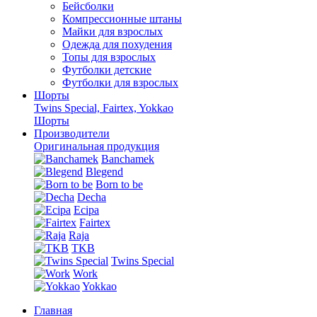
Бейсболки
Компрессионные штаны
Майки для взрослых
Одежда для похудения
Топы для взрослых
Футболки детские
Футболки для взрослых
Шорты
Twins Special, Fairtex, Yokkao
Шорты
Производители
Оригинальная продукция
Banchamek
Blegend
Born to be
Decha
Ecipa
Fairtex
Raja
TKB
Twins Special
Work
Yokkao
Главная