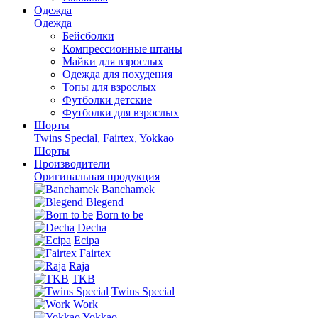
Одежда
Одежда
Бейсболки
Компрессионные штаны
Майки для взрослых
Одежда для похудения
Топы для взрослых
Футболки детские
Футболки для взрослых
Шорты
Twins Special, Fairtex, Yokkao
Шорты
Производители
Оригинальная продукция
Banchamek
Blegend
Born to be
Decha
Ecipa
Fairtex
Raja
TKB
Twins Special
Work
Yokkao