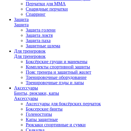
Перчатки для ММА
Снарядные перчатки
Спарринг
Защита
Защита
Защита голени
Защита локтя
Защита паха
Защитные шлема
Для тренеровок
Для тренеровок
Боксёрские груши и манекены
Комплекты спортивной защиты
Пояс тренера и защитный жилет
Тренировочные оборудование
Тренировочные пэды и лапы
Аксессуары
Бинты, рюкзаки, капы
Аксессуары
Аксессуары для боксёрских перчаток
Боксерские бинты
Голеностопы
Капы защитные
Рюкзаки спортивные и сумки
Скакалка