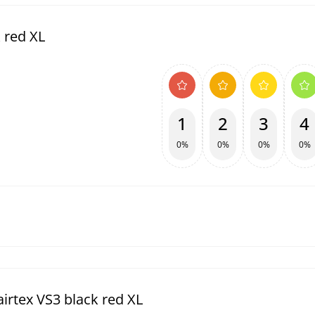
 red XL
1
2
3
4
0%
0%
0%
0%
rtex VS3 black red XL