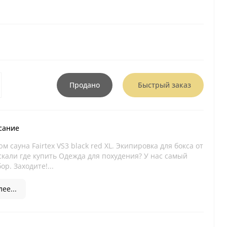
Продано
Быстрый заказ
сание
м сауна Fairtex VS3 black red XL. Экипировка для бокса от
искали где купить Одежда для похудения? У нас самый
р. Заходите!...
ее...