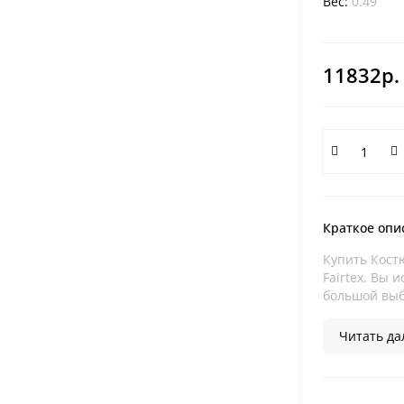
Вес:
0.49
11832р.
Краткое опи
Купить Костю
Fairtex. Вы 
большой выбо
Читать дал