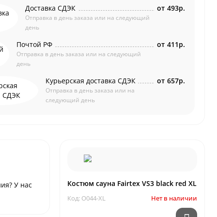
Доставка СДЭК
от
493р.
Отправка в день заказа или на следующий
день
Почтой РФ
от
411р.
Отправка в день заказа или на следующий
день
Курьерская доставка СДЭК
от
657р.
Отправка в день заказа или на
следующий день
Костюм сауна Fairtex VS3 black red XL
ния? У нас
Код: O044-XL
Нет в наличии