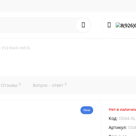
 VS3 black red XL
0
0
Отзывы
Вопрос - ответ
Нет в наличи
New
Код:
O044-XL
Артикул:
O04