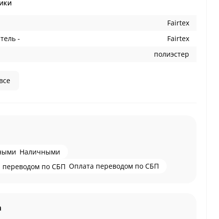
ики
Fairtex
тель -
Fairtex
полиэстер
все
Наличными
Оплата переводом по СБП
а