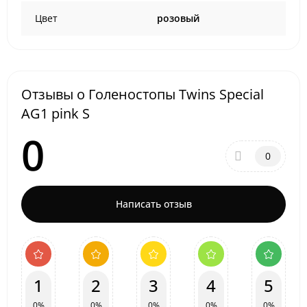
Цвет
розовый
Отзывы о Голеностопы Twins Special
AG1 pink S
0
0
Написать отзыв
1
2
3
4
5
0%
0%
0%
0%
0%