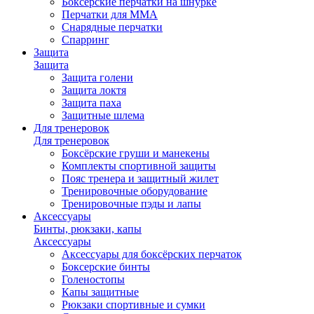
Боксерские перчатки на шнурке
Перчатки для ММА
Снарядные перчатки
Спарринг
Защита
Защита
Защита голени
Защита локтя
Защита паха
Защитные шлема
Для тренеровок
Для тренеровок
Боксёрские груши и манекены
Комплекты спортивной защиты
Пояс тренера и защитный жилет
Тренировочные оборудование
Тренировочные пэды и лапы
Аксессуары
Бинты, рюкзаки, капы
Аксессуары
Аксессуары для боксёрских перчаток
Боксерские бинты
Голеностопы
Капы защитные
Рюкзаки спортивные и сумки