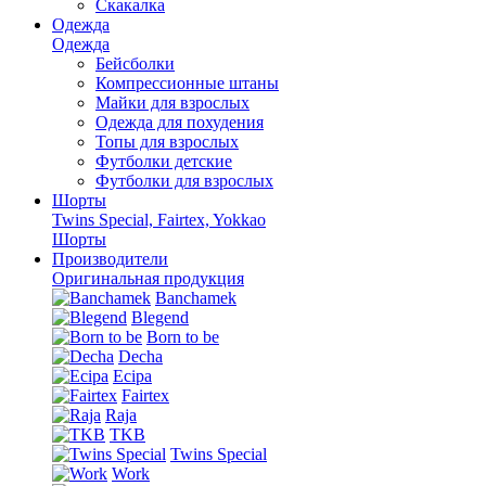
Скакалка
Одежда
Одежда
Бейсболки
Компрессионные штаны
Майки для взрослых
Одежда для похудения
Топы для взрослых
Футболки детские
Футболки для взрослых
Шорты
Twins Special, Fairtex, Yokkao
Шорты
Производители
Оригинальная продукция
Banchamek
Blegend
Born to be
Decha
Ecipa
Fairtex
Raja
TKB
Twins Special
Work