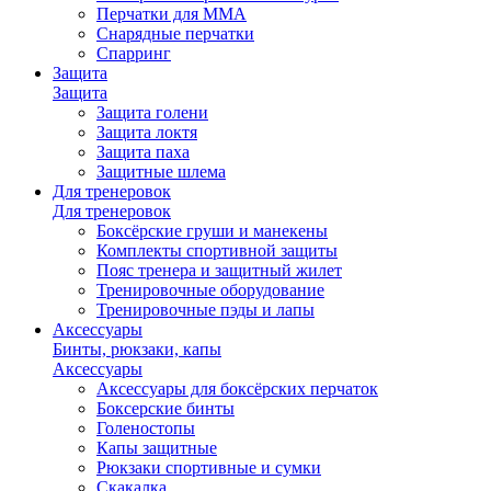
Перчатки для ММА
Снарядные перчатки
Спарринг
Защита
Защита
Защита голени
Защита локтя
Защита паха
Защитные шлема
Для тренеровок
Для тренеровок
Боксёрские груши и манекены
Комплекты спортивной защиты
Пояс тренера и защитный жилет
Тренировочные оборудование
Тренировочные пэды и лапы
Аксессуары
Бинты, рюкзаки, капы
Аксессуары
Аксессуары для боксёрских перчаток
Боксерские бинты
Голеностопы
Капы защитные
Рюкзаки спортивные и сумки
Скакалка