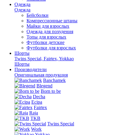
Одежда
Одежда
Бейсболки
Компрессионные штаны
Майки для взрослых
Одежда для похудения
Топы для взрослых
Футболки детские
Футболки для взрослых
Шорты
Twins Special, Fairtex, Yokkao
Шорты
Производители
Оригинальная продукция
Banchamek
Blegend
Born to be
Decha
Ecipa
Fairtex
Raja
TKB
Twins Special
Work
Yokkao