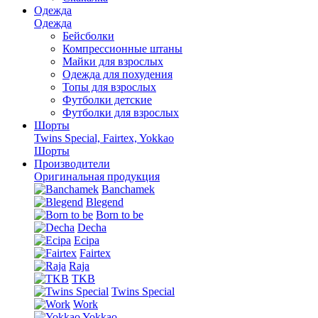
Одежда
Одежда
Бейсболки
Компрессионные штаны
Майки для взрослых
Одежда для похудения
Топы для взрослых
Футболки детские
Футболки для взрослых
Шорты
Twins Special, Fairtex, Yokkao
Шорты
Производители
Оригинальная продукция
Banchamek
Blegend
Born to be
Decha
Ecipa
Fairtex
Raja
TKB
Twins Special
Work
Yokkao