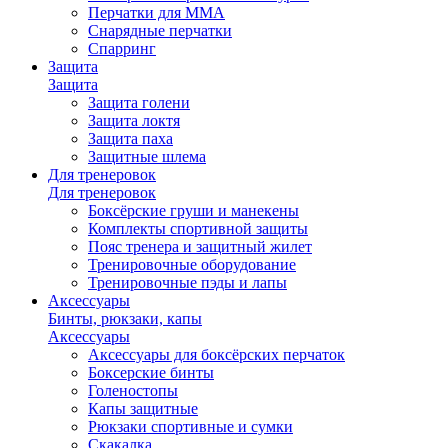
Перчатки для ММА
Снарядные перчатки
Спарринг
Защита
Защита
Защита голени
Защита локтя
Защита паха
Защитные шлема
Для тренеровок
Для тренеровок
Боксёрские груши и манекены
Комплекты спортивной защиты
Пояс тренера и защитный жилет
Тренировочные оборудование
Тренировочные пэды и лапы
Аксессуары
Бинты, рюкзаки, капы
Аксессуары
Аксессуары для боксёрских перчаток
Боксерские бинты
Голеностопы
Капы защитные
Рюкзаки спортивные и сумки
Скакалка