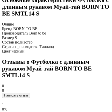
Основные характеристики Футболка с
длинным рукавом Муай-тай BORN TO
BE SMTL14 S
Общие
Бренд
BORN TO BE
Производитель
Born to be
Размер
S
Состав
полиэстер
Страна производства
Таиланд
Цвет
черный
Отзывы о Футболка с длинным
рукавом Муай-тай BORN TO BE
SMTL14 S
0
0
Написать отзыв
1
0%