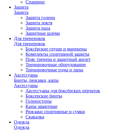
Спарринг
Защита
Защита
Защита голени
Защита локтя
Защита паха
Защитные шлема
Для тренеровок
Для тренеровок
Боксёрские груши и манекены
Комплекты спортивной защиты
Пояс тренера и защитный жилет
Тренировочные оборудование
Тренировочные пэды и лапы
Аксессуары
Бинты, рюкзаки, капы
Аксессуары
Аксессуары для боксёрских перчаток
Боксерские бинты
Голеностопы
Капы защитные
Рюкзаки спортивные и сумки
Скакалка
Одежда
Одежда