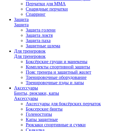
Перчатки для ММА
Снарядные перчатки
Спарринг
Защита
Защита
Защита голени
Защита локтя
Защита паха
Защитные шлема
Для тренеровок
Для тренеровок
Боксёрские груши и манекены
Комплекты спортивной защиты
Пояс тренера и защитный жилет
Тренировочные оборудование
Тренировочные пэды и лапы
Аксессуары
Бинты, рюкзаки, капы
Аксессуары
Аксессуары для боксёрских перчаток
Боксерские бинты
Голеностопы
Капы защитные
Рюкзаки спортивные и сумки
Скакалка