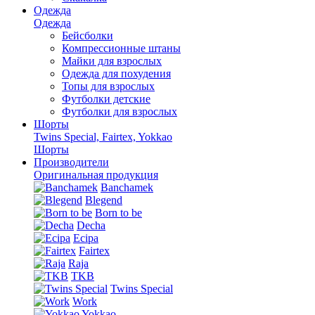
Одежда
Одежда
Бейсболки
Компрессионные штаны
Майки для взрослых
Одежда для похудения
Топы для взрослых
Футболки детские
Футболки для взрослых
Шорты
Twins Special, Fairtex, Yokkao
Шорты
Производители
Оригинальная продукция
Banchamek
Blegend
Born to be
Decha
Ecipa
Fairtex
Raja
TKB
Twins Special
Work
Yokkao