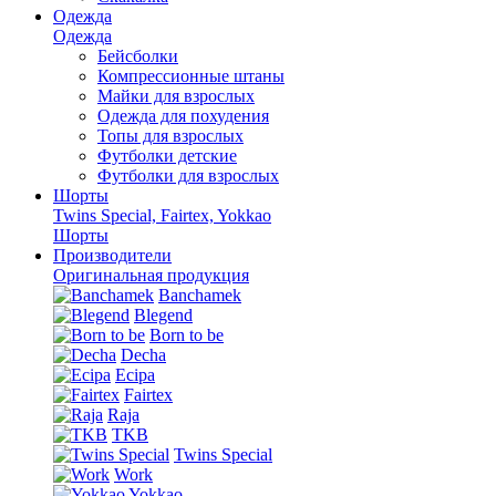
Одежда
Одежда
Бейсболки
Компрессионные штаны
Майки для взрослых
Одежда для похудения
Топы для взрослых
Футболки детские
Футболки для взрослых
Шорты
Twins Special, Fairtex, Yokkao
Шорты
Производители
Оригинальная продукция
Banchamek
Blegend
Born to be
Decha
Ecipa
Fairtex
Raja
TKB
Twins Special
Work
Yokkao