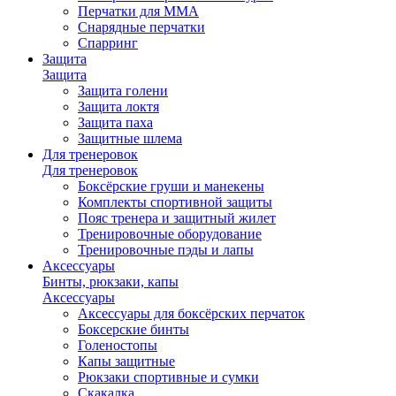
Перчатки для ММА
Снарядные перчатки
Спарринг
Защита
Защита
Защита голени
Защита локтя
Защита паха
Защитные шлема
Для тренеровок
Для тренеровок
Боксёрские груши и манекены
Комплекты спортивной защиты
Пояс тренера и защитный жилет
Тренировочные оборудование
Тренировочные пэды и лапы
Аксессуары
Бинты, рюкзаки, капы
Аксессуары
Аксессуары для боксёрских перчаток
Боксерские бинты
Голеностопы
Капы защитные
Рюкзаки спортивные и сумки
Скакалка