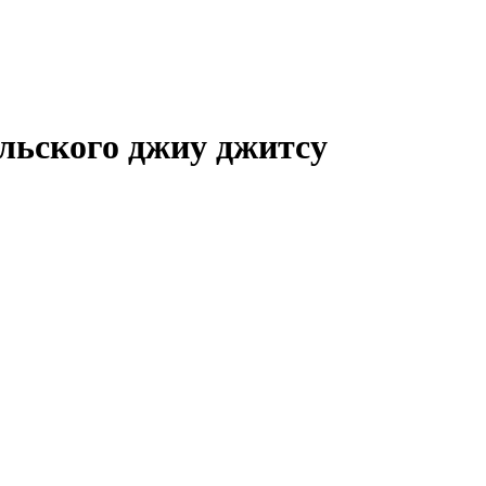
льского джиу джитсу