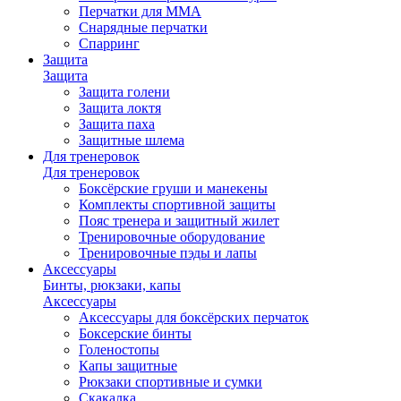
Перчатки для ММА
Снарядные перчатки
Спарринг
Защита
Защита
Защита голени
Защита локтя
Защита паха
Защитные шлема
Для тренеровок
Для тренеровок
Боксёрские груши и манекены
Комплекты спортивной защиты
Пояс тренера и защитный жилет
Тренировочные оборудование
Тренировочные пэды и лапы
Аксессуары
Бинты, рюкзаки, капы
Аксессуары
Аксессуары для боксёрских перчаток
Боксерские бинты
Голеностопы
Капы защитные
Рюкзаки спортивные и сумки
Скакалка