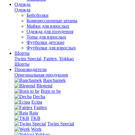
Одежда
Одежда
Бейсболки
Компрессионные штаны
Майки для взрослых
Одежда для похудения
Топы для взрослых
Футболки детские
Футболки для взрослых
Шорты
Twins Special, Fairtex, Yokkao
Шорты
Производители
Оригинальная продукция
Banchamek
Blegend
Born to be
Decha
Ecipa
Fairtex
Raja
TKB
Twins Special
Work
Yokkao