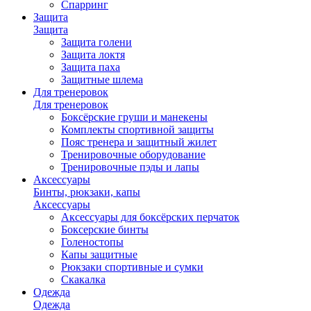
Спарринг
Защита
Защита
Защита голени
Защита локтя
Защита паха
Защитные шлема
Для тренеровок
Для тренеровок
Боксёрские груши и манекены
Комплекты спортивной защиты
Пояс тренера и защитный жилет
Тренировочные оборудование
Тренировочные пэды и лапы
Аксессуары
Бинты, рюкзаки, капы
Аксессуары
Аксессуары для боксёрских перчаток
Боксерские бинты
Голеностопы
Капы защитные
Рюкзаки спортивные и сумки
Скакалка
Одежда
Одежда