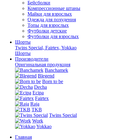
Бейсболки
Компрессионные штаны
Майки для взрослых
Одежда для похудения
Топы для взрослых
Футболки детские
Футболки для взрослых
Шорты
Twins Special, Fairtex, Yokkao
Шорты
Производители
Оригинальная продукция
Banchamek
Blegend
Born to be
Decha
Ecipa
Fairtex
Raja
TKB
Twins Special
Work
Yokkao
Главная