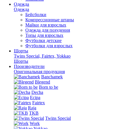
Одежда
Одежда
Бейсболки
Компрессионные штаны
Майки для взрослых
Одежда для похудения
Топы для взрослых
Футболки детские
Футболки для взрослых
Шорты
Twins Special, Fairtex, Yokkao
Шорты
Производители
Оригинальная продукция
Banchamek
Blegend
Born to be
Decha
Ecipa
Fairtex
Raja
TKB
Twins Special
Work
Yokkao