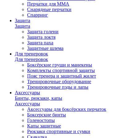
Перчатки для ММА
Снарядные перчатки
Спарринг
Защита
Защита
Защита голени
Защита локтя
Защита паха
Защитные шлема
Для тренеровок
Для тренеровок
Боксёрские груши и манекены
Комплекты спортивной защиты
Пояс тренера и защитный жилет
Тренировочные оборудование
Тренировочные пэды и лапы
Аксессуары
Бинты, рюкзаки, капы
Аксессуары
Аксессуары для боксёрских перчаток
Боксерские бинты
Голеностопы
Капы защитные
Рюкзаки спортивные и сумки
Скакалка