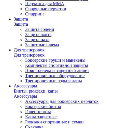
Перчатки для ММА
Снарядные перчатки
Спарринг
Защита
Защита
Защита голени
Защита локтя
Защита паха
Защитные шлема
Для тренеровок
Для тренеровок
Боксёрские груши и манекены
Комплекты спортивной защиты
Пояс тренера и защитный жилет
Тренировочные оборудование
Тренировочные пэды и лапы
Аксессуары
Бинты, рюкзаки, капы
Аксессуары
Аксессуары для боксёрских перчаток
Боксерские бинты
Голеностопы
Капы защитные
Рюкзаки спортивные и сумки
Скакалка