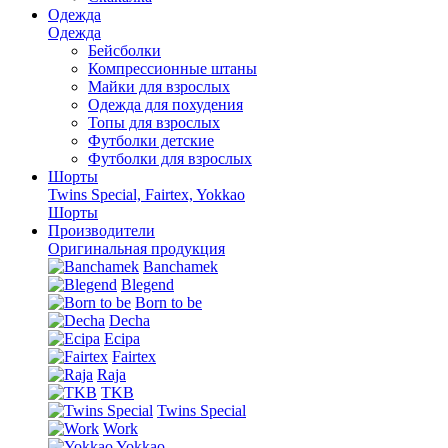
Одежда
Одежда
Бейсболки
Компрессионные штаны
Майки для взрослых
Одежда для похудения
Топы для взрослых
Футболки детские
Футболки для взрослых
Шорты
Twins Special, Fairtex, Yokkao
Шорты
Производители
Оригинальная продукция
Banchamek
Blegend
Born to be
Decha
Ecipa
Fairtex
Raja
TKB
Twins Special
Work
Yokkao