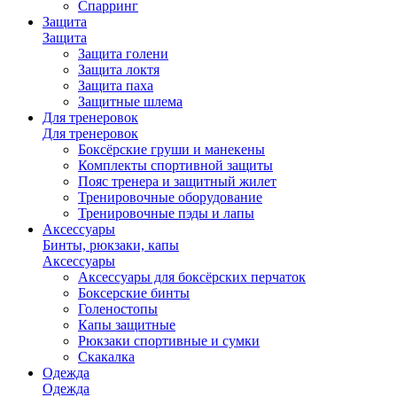
Спарринг
Защита
Защита
Защита голени
Защита локтя
Защита паха
Защитные шлема
Для тренеровок
Для тренеровок
Боксёрские груши и манекены
Комплекты спортивной защиты
Пояс тренера и защитный жилет
Тренировочные оборудование
Тренировочные пэды и лапы
Аксессуары
Бинты, рюкзаки, капы
Аксессуары
Аксессуары для боксёрских перчаток
Боксерские бинты
Голеностопы
Капы защитные
Рюкзаки спортивные и сумки
Скакалка
Одежда
Одежда