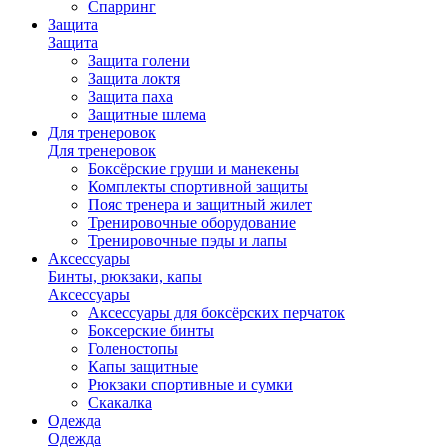
Спарринг
Защита
Защита
Защита голени
Защита локтя
Защита паха
Защитные шлема
Для тренеровок
Для тренеровок
Боксёрские груши и манекены
Комплекты спортивной защиты
Пояс тренера и защитный жилет
Тренировочные оборудование
Тренировочные пэды и лапы
Аксессуары
Бинты, рюкзаки, капы
Аксессуары
Аксессуары для боксёрских перчаток
Боксерские бинты
Голеностопы
Капы защитные
Рюкзаки спортивные и сумки
Скакалка
Одежда
Одежда