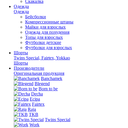
Скакалка
Одежда
Одежда
Бейсболки
Компрессионные штаны
Майки для взрослых
Одежда для похудения
Топы для взрослых
Футболки детские
Футболки для взрослых
Шорты
Twins Special, Fairtex, Yokkao
Шорты
Производители
Оригинальная продукция
Banchamek
Blegend
Born to be
Decha
Ecipa
Fairtex
Raja
TKB
Twins Special
Work