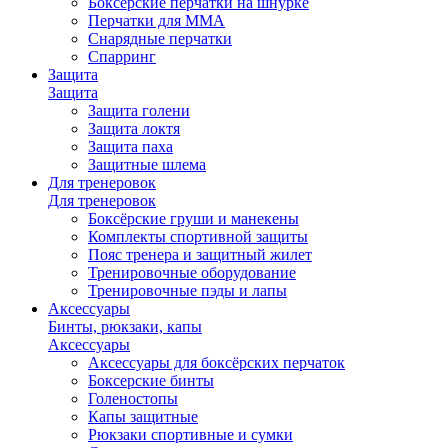
Боксерские перчатки на шнурке
Перчатки для ММА
Снарядные перчатки
Спарринг
Защита
Защита
Защита голени
Защита локтя
Защита паха
Защитные шлема
Для тренеровок
Для тренеровок
Боксёрские груши и манекены
Комплекты спортивной защиты
Пояс тренера и защитный жилет
Тренировочные оборудование
Тренировочные пэды и лапы
Аксессуары
Бинты, рюкзаки, капы
Аксессуары
Аксессуары для боксёрских перчаток
Боксерские бинты
Голеностопы
Капы защитные
Рюкзаки спортивные и сумки