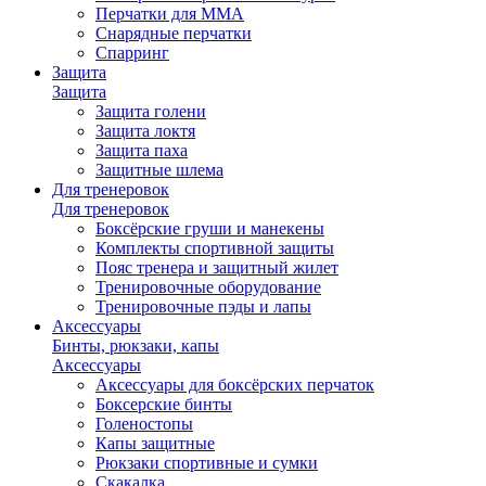
Перчатки для ММА
Снарядные перчатки
Спарринг
Защита
Защита
Защита голени
Защита локтя
Защита паха
Защитные шлема
Для тренеровок
Для тренеровок
Боксёрские груши и манекены
Комплекты спортивной защиты
Пояс тренера и защитный жилет
Тренировочные оборудование
Тренировочные пэды и лапы
Аксессуары
Бинты, рюкзаки, капы
Аксессуары
Аксессуары для боксёрских перчаток
Боксерские бинты
Голеностопы
Капы защитные
Рюкзаки спортивные и сумки
Скакалка