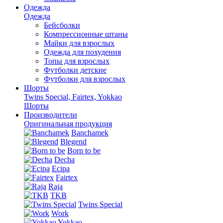
Одежда
Одежда
Бейсболки
Компрессионные штаны
Майки для взрослых
Одежда для похудения
Топы для взрослых
Футболки детские
Футболки для взрослых
Шорты
Twins Special, Fairtex, Yokkao
Шорты
Производители
Оригинальная продукция
Banchamek
Blegend
Born to be
Decha
Ecipa
Fairtex
Raja
TKB
Twins Special
Work
Yokkao