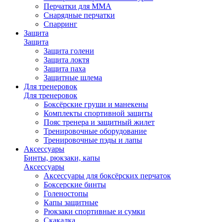
Перчатки для ММА
Снарядные перчатки
Спарринг
Защита
Защита
Защита голени
Защита локтя
Защита паха
Защитные шлема
Для тренеровок
Для тренеровок
Боксёрские груши и манекены
Комплекты спортивной защиты
Пояс тренера и защитный жилет
Тренировочные оборудование
Тренировочные пэды и лапы
Аксессуары
Бинты, рюкзаки, капы
Аксессуары
Аксессуары для боксёрских перчаток
Боксерские бинты
Голеностопы
Капы защитные
Рюкзаки спортивные и сумки
Скакалка