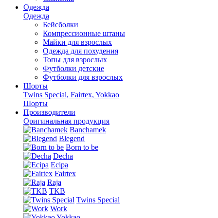
Одежда
Одежда
Бейсболки
Компрессионные штаны
Майки для взрослых
Одежда для похудения
Топы для взрослых
Футболки детские
Футболки для взрослых
Шорты
Twins Special, Fairtex, Yokkao
Шорты
Производители
Оригинальная продукция
Banchamek
Blegend
Born to be
Decha
Ecipa
Fairtex
Raja
TKB
Twins Special
Work
Yokkao