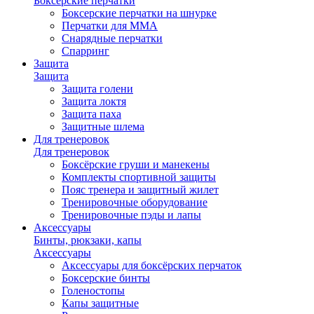
Боксёрские перчатки
Боксерские перчатки на шнурке
Перчатки для ММА
Снарядные перчатки
Спарринг
Защита
Защита
Защита голени
Защита локтя
Защита паха
Защитные шлема
Для тренеровок
Для тренеровок
Боксёрские груши и манекены
Комплекты спортивной защиты
Пояс тренера и защитный жилет
Тренировочные оборудование
Тренировочные пэды и лапы
Аксессуары
Бинты, рюкзаки, капы
Аксессуары
Аксессуары для боксёрских перчаток
Боксерские бинты
Голеностопы
Капы защитные