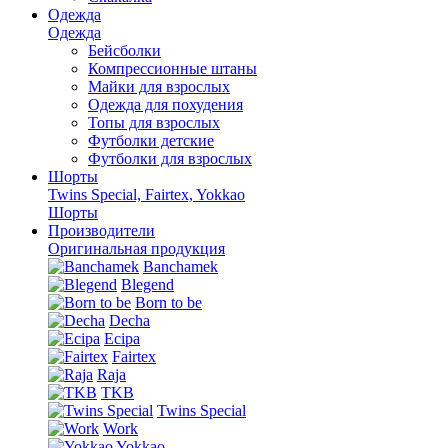
Одежда
Одежда
Бейсболки
Компрессионные штаны
Майки для взрослых
Одежда для похудения
Топы для взрослых
Футболки детские
Футболки для взрослых
Шорты
Twins Special, Fairtex, Yokkao
Шорты
Производители
Оригинальная продукция
Banchamek
Blegend
Born to be
Decha
Ecipa
Fairtex
Raja
TKB
Twins Special
Work
Yokkao