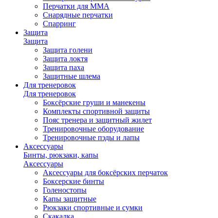
Перчатки для ММА
Снарядные перчатки
Спарринг
Защита
Защита
Защита голени
Защита локтя
Защита паха
Защитные шлема
Для тренеровок
Для тренеровок
Боксёрские груши и манекены
Комплекты спортивной защиты
Пояс тренера и защитный жилет
Тренировочные оборудование
Тренировочные пэды и лапы
Аксессуары
Бинты, рюкзаки, капы
Аксессуары
Аксессуары для боксёрских перчаток
Боксерские бинты
Голеностопы
Капы защитные
Рюкзаки спортивные и сумки
Скакалка