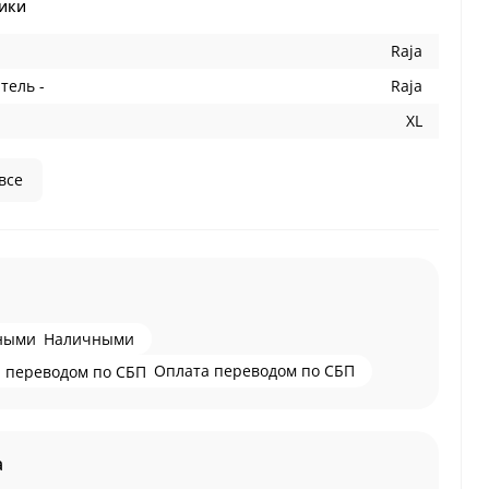
ики
Raja
тель -
Raja
XL
все
Наличными
Оплата переводом по СБП
а