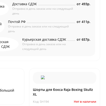
Доставка СДЭК
от
493р.
Отправка в день заказа или на следующий
день
Почтой РФ
от
411р.
Отправка в день заказа или на следующий
день
Курьерская доставка СДЭК
от
657р.
Отправка в день заказа или на
следующий день
Шорты для бокса Raja Boxing Skullz
й большой
XL
Код: SH194
Нет в наличии