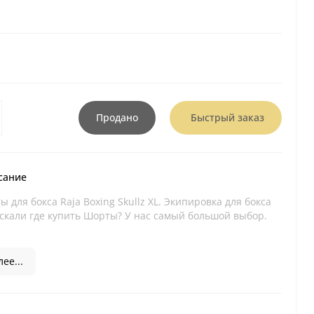
Продано
Быстрый заказ
сание
 для бокса Raja Boxing Skullz XL. Экипировка для бокса
искали где купить Шорты? У нас самый большой выбор.
ее...