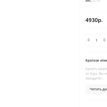
Вес:
0.15
4930р.
Краткое опи
Купить Шорты
от Raja. Вы 
Заходите!...
Читать дал