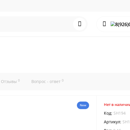
0
0
Отзывы
Вопрос - ответ
Нет в наличи
New
Код:
SH194
Артикул:
SH1