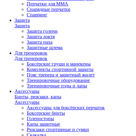
Перчатки для ММА
Снарядные перчатки
Спарринг
Защита
Защита
Защита голени
Защита локтя
Защита паха
Защитные шлема
Для тренеровок
Для тренеровок
Боксёрские груши и манекены
Комплекты спортивной защиты
Пояс тренера и защитный жилет
Тренировочные оборудование
Тренировочные пэды и лапы
Аксессуары
Бинты, рюкзаки, капы
Аксессуары
Аксессуары для боксёрских перчаток
Боксерские бинты
Голеностопы
Капы защитные
Рюкзаки спортивные и сумки
Скакалка