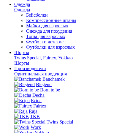
Одежда
Одежда
Бейсболки
Компрессионные штаны
Майки для взрослых
Одежда для похудения
Топы для взрослых
Футболки детские
Футболки для взрослых
Шорты
Twins Special, Fairtex, Yokkao
Шорты
Производители
Оригинальная продукция
Banchamek
Blegend
Born to be
Decha
Ecipa
Fairtex
Raja
TKB
Twins Special
Work
Yokkao