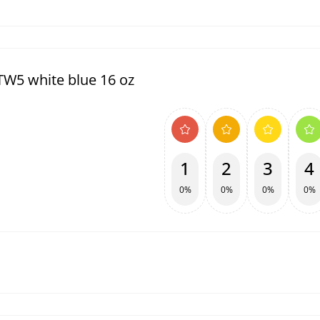
W5 white blue 16 oz
1
2
3
4
0%
0%
0%
0%