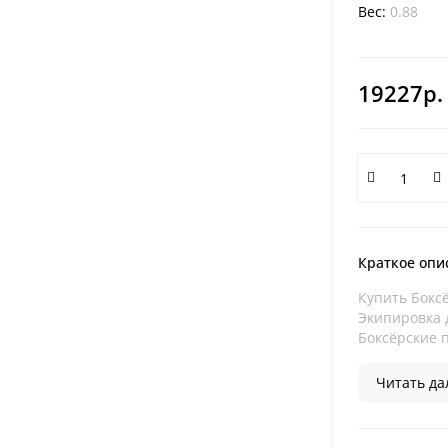
Вес:
0.88
19227р.
Краткое опи
Купить Боксё
Экипировка д
Боксёрские п
Читать дал