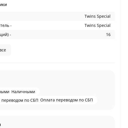
ики
Twins Special
тель -
Twins Special
ций) -
16
все
Наличными
Оплата переводом по СБП
а