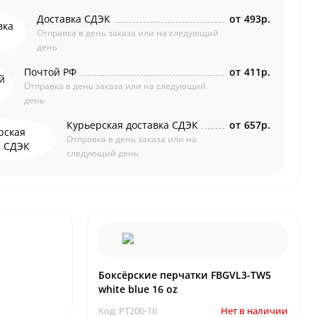
Доставка СДЭК
от
493р.
Отправка в день заказа или на следующий
день
Почтой РФ
от
411р.
Отправка в день заказа или на следующий
день
Курьерская доставка СДЭК
от
657р.
Отправка в день заказа или на
следующий день
Боксёрские перчатки FBGVL3-TW5
white blue 16 oz
Код: PT200-16
Нет в наличии