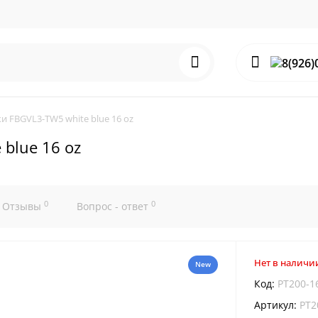
и FBGVL3-TW5 white blue 16 oz
blue 16 oz
0
0
Отзывы
Вопрос - ответ
Нет в наличи
New
Код:
PT200-1
Артикул:
PT2