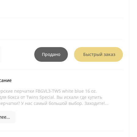
Продано
Быстрый заказ
сание
рские перчатки FBGVL3-TW5 white blue 16 oz.
ля бокса от Twins Special. Вы искали где купить
ерчатки? У нас самый большой выбор. Заходите!...
ее...