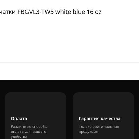
атки FBGVL3-TW5 white blue 16 oz
Оплата
Гарантия качества
Различные способы
Только оригинальная
оплаты для вашего
продукция
удобства