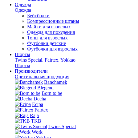
Одежда
Одежда
Бейсболки
Компрессионные штаны
Майки для взрослых
Одежда для похудения
Топы для взрослых
Футболки детские
Футболки для взрослых
Шорты
Twins Special, Fairtex, Yokkao
Шорты
Производители
Оригинальная продукция
Banchamek
Blegend
Born to be
Decha
Ecipa
Fairtex
Raja
TKB
Twins Special
Work
Yokkao