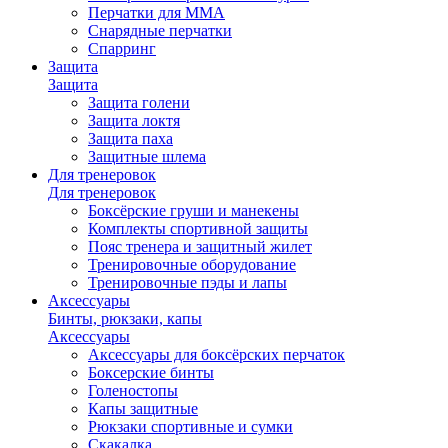
Перчатки для ММА
Снарядные перчатки
Спарринг
Защита
Защита
Защита голени
Защита локтя
Защита паха
Защитные шлема
Для тренеровок
Для тренеровок
Боксёрские груши и манекены
Комплекты спортивной защиты
Пояс тренера и защитный жилет
Тренировочные оборудование
Тренировочные пэды и лапы
Аксессуары
Бинты, рюкзаки, капы
Аксессуары
Аксессуары для боксёрских перчаток
Боксерские бинты
Голеностопы
Капы защитные
Рюкзаки спортивные и сумки
Скакалка