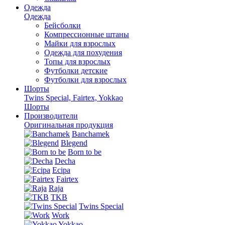
Одежда
Одежда
Бейсболки
Компрессионные штаны
Майки для взрослых
Одежда для похудения
Топы для взрослых
Футболки детские
Футболки для взрослых
Шорты
Twins Special, Fairtex, Yokkao
Шорты
Производители
Оригинальная продукция
Banchamek
Blegend
Born to be
Decha
Ecipa
Fairtex
Raja
TKB
Twins Special
Work
Yokkao