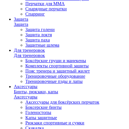
Перчатки для ММА
Снарядные перчатки
Спарринг
Защита
Защита
Защита голени
Защита локтя
Защита паха
Защитные шлема
Для тренеровок
Для тренеровок
Боксёрские груши и манекены
Комплекты спортивной защиты
Пояс тренера и защитный жилет
Тренировочные оборудование
Тренировочные пэды и лапы
Аксессуары
Бинты, рюкзаки, капы
Аксессуары
Аксессуары для боксёрских перчаток
Боксерские бинты
Голеностопы
Капы защитные
Рюкзаки спортивные и сумки
Скакалка